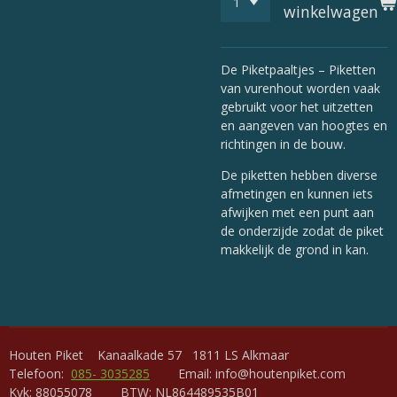
winkelwagen
De Piketpaaltjes – Piketten
van vurenhout worden vaak
gebruikt voor het uitzetten
en aangeven van hoogtes en
richtingen in de bouw.
De piketten hebben diverse
afmetingen en kunnen iets
afwijken met een punt aan
de onderzijde zodat de piket
makkelijk de grond in kan.
Houten Piket Kanaalkade 57 1811 LS Alkmaar
Telefoon:
085- 3035285
Email: info@houtenpiket.com
Kvk: 88055078 BTW: NL864489535B01