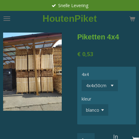
Snelle Levering
Ga
direct
HoutenPiket
naar
de
hoofdinhoud
Piketten 4x4
€ 0,53
4x4
kleur
In