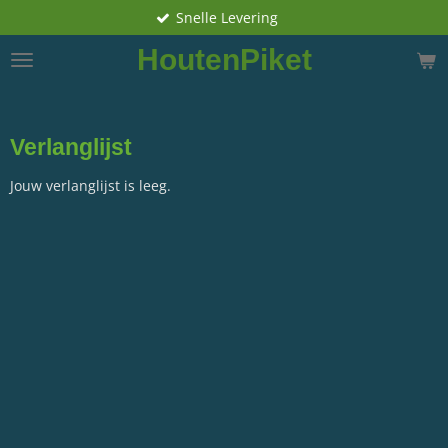
Snelle Levering
Ga
direct
HoutenPiket
naar
de
hoofdinhoud
Verlanglijst
Jouw verlanglijst is leeg.