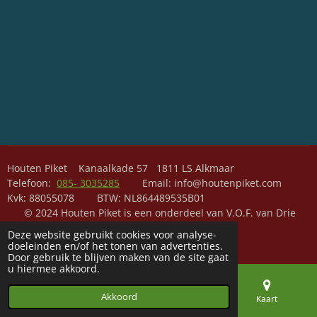
Houten Piket Kanaalkade 57 1811 LS Alkmaar
Telefoon:
085- 3035285
Email: info@houtenpiket.com
Kvk: 88055078 BTW: NL864489535B01
© 2024 Houten Piket is een onderdeel van V.O.F. van Drie
maatvoering
Deze website gebruikt cookies voor analyse-
Powered by
JouwWeb
doeleinden en/of het tonen van advertenties.
Door gebruik te blijven maken van de site gaat
u hiermee akkoord.
Akkoord
E-mailadres
Telefoonnummer
Kaart