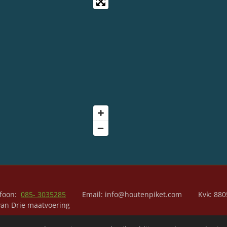
efoon:
085- 3035285
Email: info@houtenpiket.com 
an Drie maatvoering