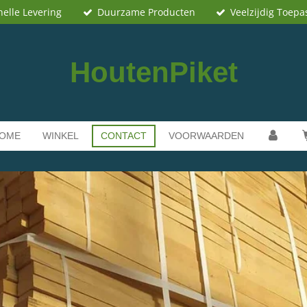
nelle Levering
Duurzame Producten
Veelzijdig Toepa
HoutenPiket
OME
WINKEL
CONTACT
VOORWAARDEN