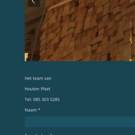
Het team van
Houten Piket
Tel: 085 303 5285
Naam *