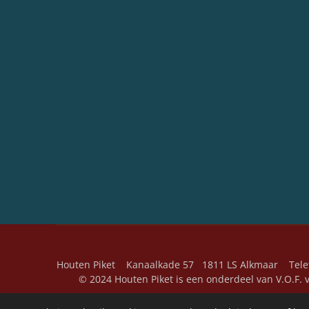
Houten Piket Kanaalkade 57 1811 LS Alkmaar Tel
© 2024 Houten Piket is een onderdeel van V.O.F. v