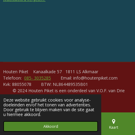
Houten Piket Kanaalkade 57 1811 LS Alkmaar
Telefoon:
085- 3035285
Email: info@houtenpiket.com
Kvk: 88055078 BTW: NL864489535B01
© 2024 Houten Piket is een onderdeel van V.O.F. van Drie
maatvoering
Deze website gebruikt cookies voor analyse-
Powered by
JouwWeb
doeleinden en/of het tonen van advertenties.
Door gebruik te blijven maken van de site gaat
u hiermee akkoord.
Akkoord
E-mailadres
Telefoonnummer
Kaart