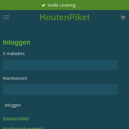
Snelle Levering
Ga
direct
HoutenPiket
naar
de
hoofdinhoud
Inloggen
E-mailadres
Wachtwoord
Inloggen
Account nodig?
Wachtwoord vergeten?