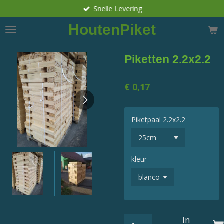
Snelle Levering
Ga
direct
HoutenPiket
naar
de
hoofdinhoud
Piketten 2.2x2.2
€ 0,17
Piketpaal 2.2x2.2
kleur
In