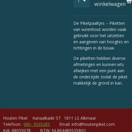
winkelwagen
De Piketpaaltjes – Piketten
van vurenhout worden vaak
gebruikt voor het uitzetten
en aangeven van hoogtes en
richtingen in de bouw.
De piketten hebben diverse
afmetingen en kunnen iets
afwijken met een punt aan
de onderzijde zodat de piket
makkelijk de grond in kan.
Houten Piket Kanaalkade 57 1811 LS Alkmaar
Telefoon:
085- 3035285
Email: info@houtenpiket.com
Kvk: 88055078 BTW: NL864489535B01